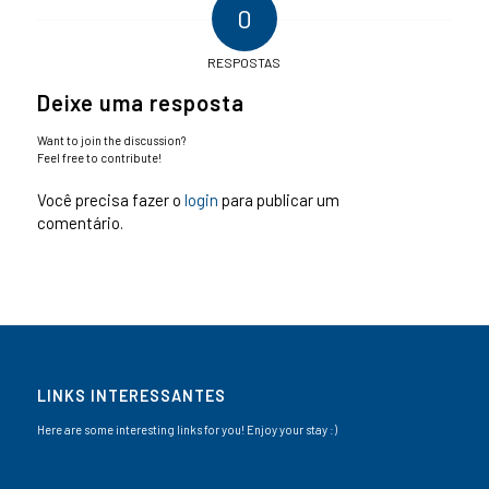
0
RESPOSTAS
Deixe uma resposta
Want to join the discussion?
Feel free to contribute!
Você precisa fazer o
login
para publicar um
comentário.
LINKS INTERESSANTES
Here are some interesting links for you! Enjoy your stay :)