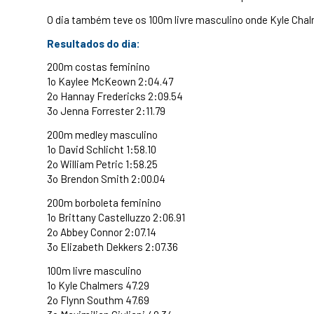
O dia também teve os 100m livre masculino onde Kyle Chal
Resultados do dia:
200m costas feminino
1o Kaylee McKeown 2:04.47
2o Hannay Fredericks 2:09.54
3o Jenna Forrester 2:11.79
200m medley masculino
1o David Schlicht 1:58.10
2o William Petric 1:58.25
3o Brendon Smith 2:00.04
200m borboleta feminino
1o Brittany Castelluzzo 2:06.91
2o Abbey Connor 2:07.14
3o Elizabeth Dekkers 2:07.36
100m livre masculino
1o Kyle Chalmers 47.29
2o Flynn Southm 47.69