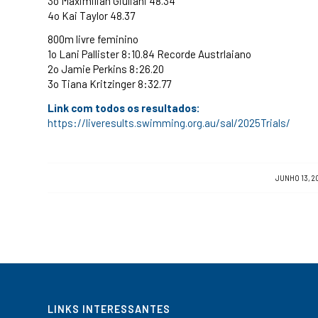
3o Maximilian Giuliani 48.34
4o Kai Taylor 48.37
800m livre feminino
1o Lani Pallister 8:10.84 Recorde Austrlaiano
2o Jamie Perkins 8:26.20
3o Tiana Kritzinger 8:32.77
Link com todos os resultados:
https://liveresults.swimming.org.au/sal/2025Trials/
/
JUNHO 13, 2
LINKS INTERESSANTES