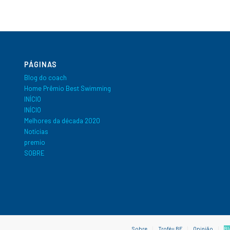
PÁGINAS
Blog do coach
Home Prêmio Best Swimming
INÍCIO
INÍCIO
Melhores da década 2020
Notícias
premio
SOBRE
Sobre
Troféu BF
Opinião
Bl