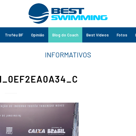
Troféu BF
Opinião
Blog do Coach
Best Vídeos
Fotos
1_0EF2EA0A34_C