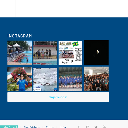
INSTAGRAM
Sigam-nos!
og do Coach
Best Vídeos
Fotos
Loja