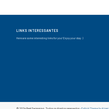
LINKS INTERESSANTES
Here are some interesting links for you! Enjoy your stay :)
© 2024 Best Swimming. Todos os direitos reservados -
Enfold Theme by Kriesi