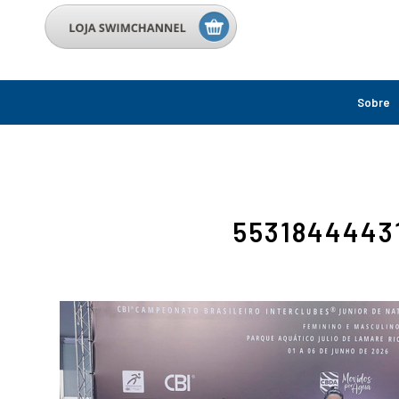
Sobre
5531844443