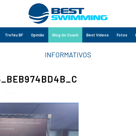
Troféu BF
Opinião
Blog do Coach
Best Vídeos
Fotos
5_BEB974BD4B_C