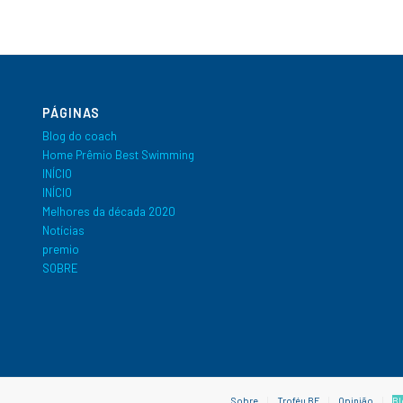
PÁGINAS
Blog do coach
Home Prêmio Best Swimming
INÍCIO
INÍCIO
Melhores da década 2020
Notícias
premio
SOBRE
Sobre
Troféu BF
Opinião
Bl