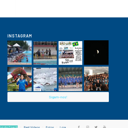
INSTAGRAM
Sigam-nos!
og do Coach
Best Vídeos
Fotos
Loja