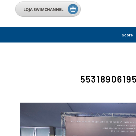
Sobre
5531890619