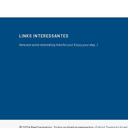
LINKS INTERESSANTES
Here are some interesting links for you! Enjoy your stay :)
© 2024 Best Swimming. Todos os direitos reservados -
Enfold Theme by Kriesi