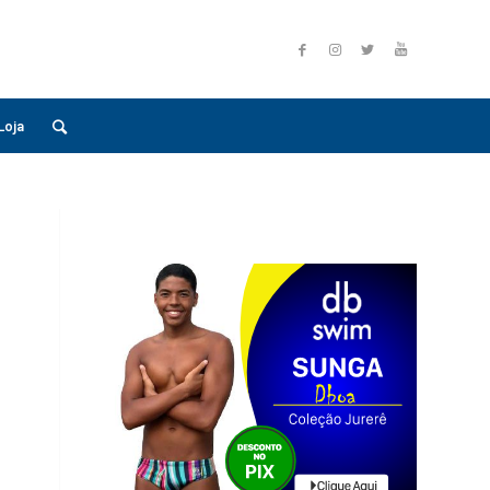
Loja
N