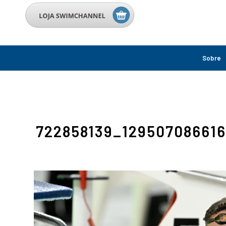
Sobre
722858139_12950708661