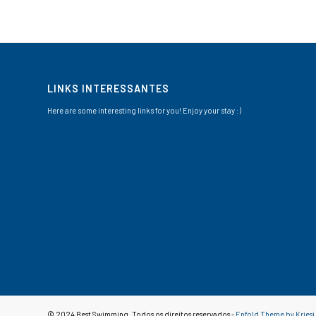
LINKS INTERESSANTES
Here are some interesting links for you! Enjoy your stay :)
© 2024 Best Swimming. Todos os direitos reservados -
Enfold Theme by Kriesi