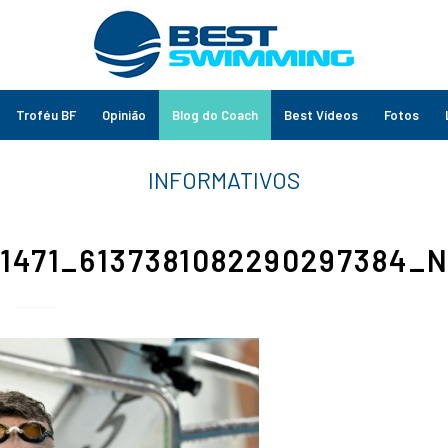
Troféu BF
Opinião
Blog do Coach
Best Vídeos
Fotos
61471_6137381082290297384_