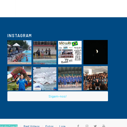
INSTAGRAM
Sigam-nos!
og do Coach
Best Vídeos
Fotos
Loja