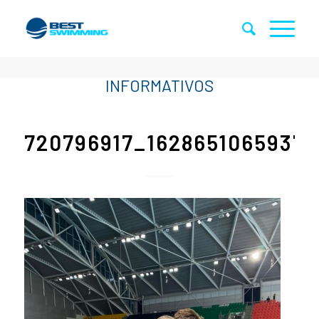
720796917_1628651065937