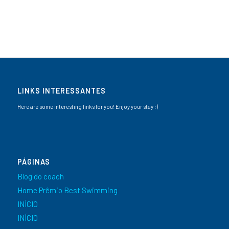
LINKS INTERESSANTES
Here are some interesting links for you! Enjoy your stay :)
PÁGINAS
Blog do coach
Home Prêmio Best Swimming
INÍCIO
INÍCIO