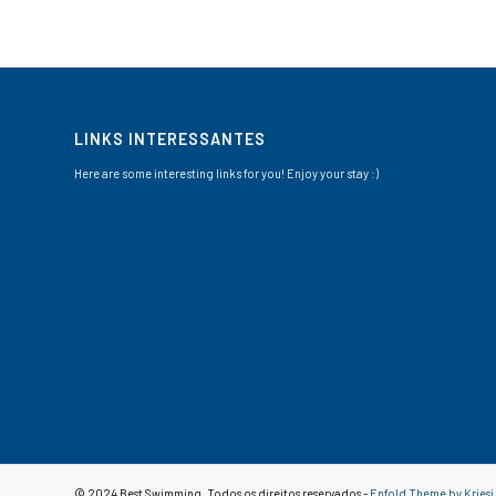
LINKS INTERESSANTES
Here are some interesting links for you! Enjoy your stay :)
© 2024 Best Swimming. Todos os direitos reservados -
Enfold Theme by Kriesi