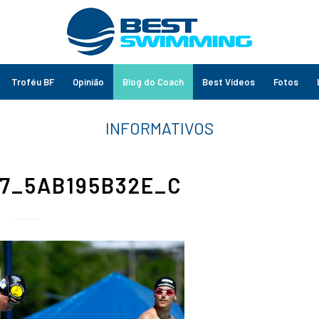
Troféu BF
Opinião
Blog do Coach
Best Vídeos
Fotos
7_5AB195B32E_C