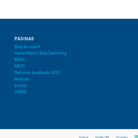
PÁGINAS
Blog do coach
Home Prêmio Best Swimming
INÍCIO
INÍCIO
Melhores da década 2020
Notícias
premio
SOBRE
Sobre
Troféu BF
Opinião
Bl