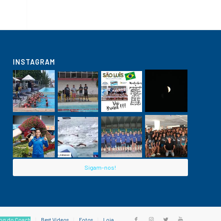
INSTAGRAM
Sigam-nos!
og do Coach
Best Vídeos
Fotos
Loja