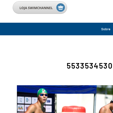
Sobre
5533534530