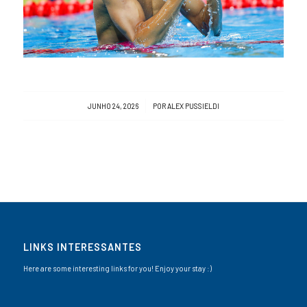
/
JUNHO 24, 2026
POR
ALEX PUSSIELDI
LINKS INTERESSANTES
Here are some interesting links for you! Enjoy your stay :)