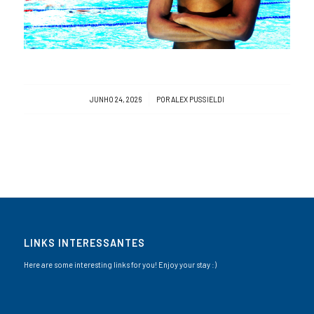
/
JUNHO 24, 2026
POR
ALEX PUSSIELDI
LINKS INTERESSANTES
Here are some interesting links for you! Enjoy your stay :)