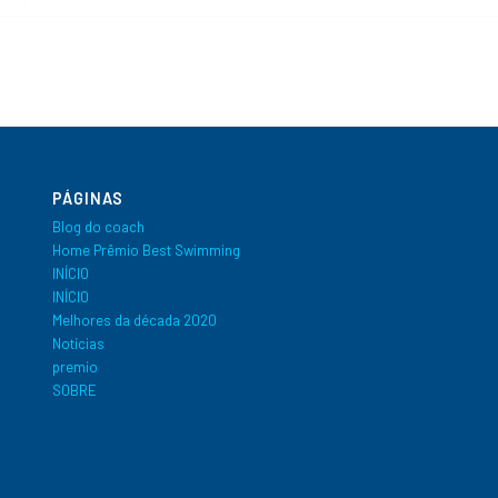
PÁGINAS
Blog do coach
Home Prêmio Best Swimming
INÍCIO
INÍCIO
Melhores da década 2020
Notícias
premio
SOBRE