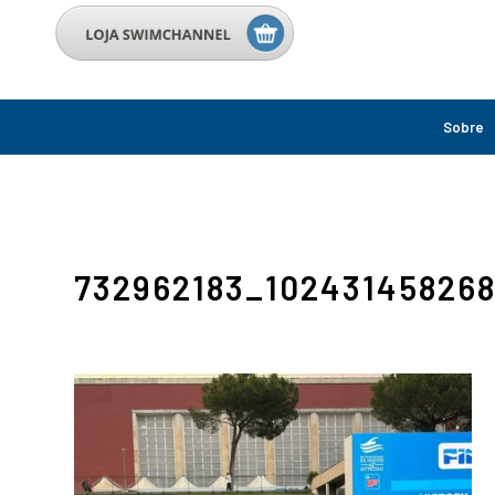
Sobre
732962183_10243145826