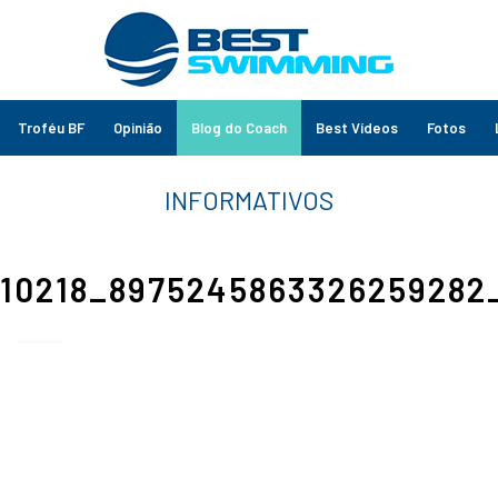
Troféu BF
Opinião
Blog do Coach
Best Vídeos
Fotos
810218_8975245863326259282