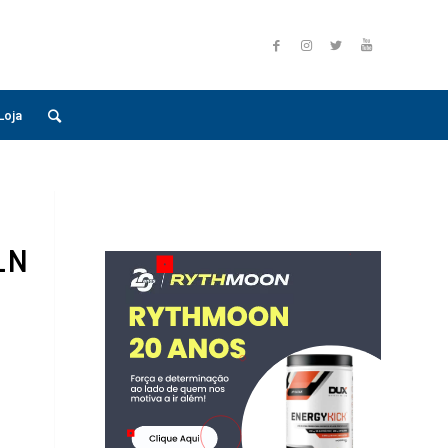
Loja
_N