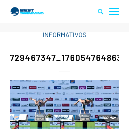
729467347_176054764863