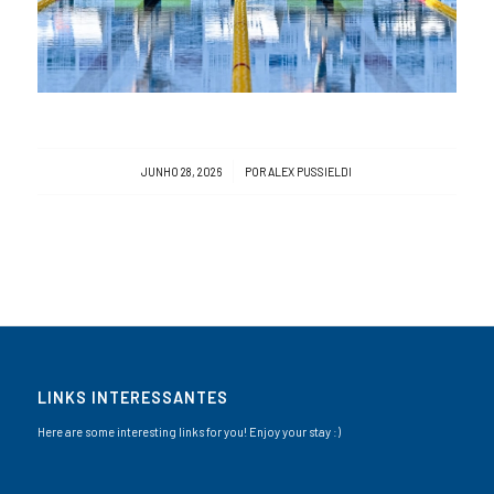
/
JUNHO 28, 2026
POR
ALEX PUSSIELDI
LINKS INTERESSANTES
Here are some interesting links for you! Enjoy your stay :)