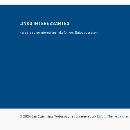
LINKS INTERESSANTES
Here are some interesting links for you! Enjoy your stay :)
© 2024 Best Swimming. Todos os direitos reservados -
Enfold Theme by Kriesi