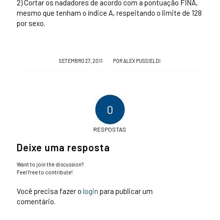
2) Cortar os nadadores de acordo com a pontuação FINA,
mesmo que tenham o índice A, respeitando o limite de 128
por sexo.
/
SETEMBRO 27, 2011
POR
ALEX PUSSIELDI
0
RESPOSTAS
Deixe uma resposta
Want to join the discussion?
Feel free to contribute!
Você precisa fazer o
login
para publicar um
comentário.