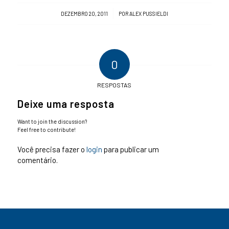
/
DEZEMBRO 20, 2011
POR
ALEX PUSSIELDI
0
RESPOSTAS
Deixe uma resposta
Want to join the discussion?
Feel free to contribute!
Você precisa fazer o
login
para publicar um
comentário.