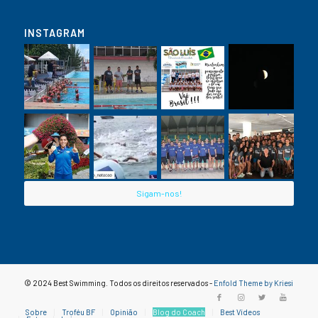
INSTAGRAM
Sigam-nos!
© 2024 Best Swimming. Todos os direitos reservados -
Enfold Theme by Kriesi
Sobre
Troféu BF
Opinião
Blog do Coach
Best Vídeos