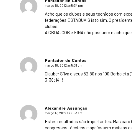
Pontador de Contos
março 18, 2012 às 5:34 pm
says:
Acho que os clubes e seus técnicos com excel
federações ESTADUAIS isto sim. O presidente
clubes.
A CBDA, COB e FINA não possuem e acho qu
Pontador de Contos
março 18, 2012 às 5:31 pm
says:
Glauber Silva e seus 52,80 nos 100 Borboleta 
3:38:14 !!!
Alexandre Assunção
março 17, 2012 às 9:53 am
says:
Estes resultados são importantes. Mas caro
congressos técnicos e apoiassem mais as e