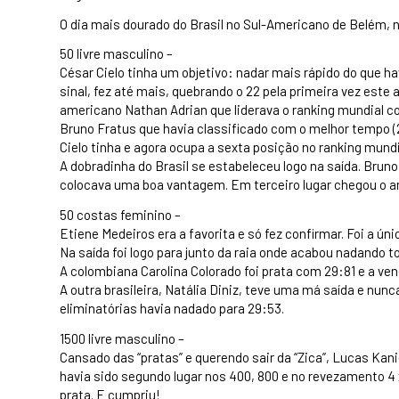
O dia mais dourado do Brasil no Sul-Americano de Belém, 
50 livre masculino –
César Cielo tinha um objetivo: nadar mais rápido do que ha
sinal, fez até mais, quebrando o 22 pela primeira vez est
americano Nathan Adrian que liderava o ranking mundial c
Bruno Fratus que havia classificado com o melhor tempo 
Cielo tinha e agora ocupa a sexta posição no ranking mundi
A dobradinha do Brasil se estabeleceu logo na saída. Bruno 
colocava uma boa vantagem. Em terceiro lugar chegou o a
50 costas feminino –
Etiene Medeiros era a favorita e só fez confirmar. Foi a ú
Na saída foi logo para junto da raia onde acabou nadando to
A colombiana Carolina Colorado foi prata com 29:81 e a ve
A outra brasileira, Natália Diniz, teve uma má saída e nu
eliminatórias havia nadado para 29:53.
1500 livre masculino –
Cansado das “pratas” e querendo sair da “Zica”, Lucas Kani
havia sido segundo lugar nos 400, 800 e no revezamento 4 
prata. E cumpriu!