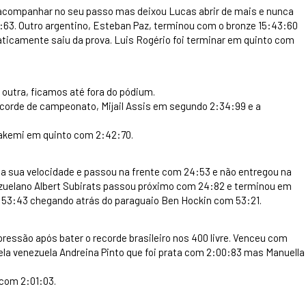
 acompanhar no seu passo mas deixou Lucas abrir de mais e nunca
3. Outro argentino, Esteban Paz, terminou com o bronze 15:43:60
raticamente saiu da prova. Luis Rogério foi terminar em quinto com
 outra, ficamos até fora do pódium.
ecorde de campeonato, Mijail Assis em segundo 2:34:99 e a
Sakemi em quinto com 2:42:70.
u a sua velocidade e passou na frente com 24:53 e não entregou na
ezuelano Albert Subirats passou próximo com 24:82 e terminou em
 53:43 chegando atrás do paraguaio Ben Hockin com 53:21.
pressão após bater o recorde brasileiro nos 400 livre. Venceu com
ela venezuela Andreina Pinto que foi prata com 2:00:83 mas Manuella
 com 2:01:03.