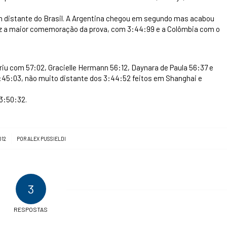
em distante do Brasil. A Argentina chegou em segundo mas acabou
vez a maior comemoração da prova, com 3:44:99 e a Colômbia com o
riu com 57:02, Gracielle Hermann 56:12, Daynara de Paula 56:37 e
3:45:03, não muito distante dos 3:44:52 feitos em Shanghai e
3:50:32.
012
POR
ALEX PUSSIELDI
3
RESPOSTAS