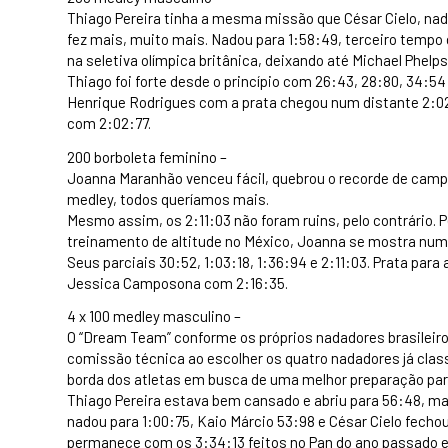
Thiago Pereira tinha a mesma missão que César Cielo, nadar
fez mais, muito mais. Nadou para 1:58:49, terceiro tempo
na seletiva olímpica britânica, deixando até Michael Phel
Thiago foi forte desde o princípio com 26:43, 28:80, 34:5
Henrique Rodrigues com a prata chegou num distante 2:02
com 2:02:77.
200 borboleta feminino –
Joanna Maranhão venceu fácil, quebrou o recorde de campe
medley, todos queríamos mais.
Mesmo assim, os 2:11:03 não foram ruins, pelo contrário. 
treinamento de altitude no México, Joanna se mostra numa
Seus parciais 30:52, 1:03:18, 1:36:94 e 2:11:03. Prata para
Jessica Camposona com 2:16:35.
4 x 100 medley masculino –
O “Dream Team” conforme os próprios nadadores brasileiros
comissão técnica ao escolher os quatro nadadores já class
borda dos atletas em busca de uma melhor preparação par
Thiago Pereira estava bem cansado e abriu para 56:48, ma
nadou para 1:00:75, Kaio Márcio 53:98 e César Cielo fecho
permanece com os 3:34:13 feitos no Pan do ano passado e 