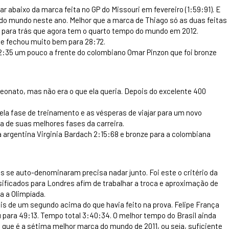
 abaixo da marca feita no GP do Missouri em fevereiro (1:59:91). E
 do mundo neste ano. Melhor que a marca de Thiago só as duas feitas
ps para trás que agora tem o quarto tempo do mundo em 2012.
4 e fechou muito bem para 28:72.
:35 um pouco a frente do colombiano Omar Pinzon que foi bronze
onato, mas não era o que ela queria. Depois do excelente 400
Pela fase de treinamento e as vésperas de viajar para um novo
 de suas melhores fases da carreira.
 a argentina Virginia Bardach 2:15:68 e bronze para a colombiana
 se auto-denominaram precisa nadar junto. Foi este o critério da
ificados para Londres afim de trabalhar a troca e aproximação de
a a Olimpíada.
is de um segundo acima do que havia feito na prova. Felipe França
u para 49:13. Tempo total 3:40:34. O melhor tempo do Brasil ainda
que é a sétima melhor marca do mundo de 2011, ou seja, suficiente