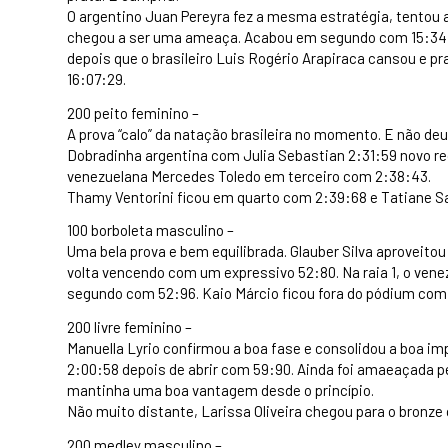
O argentino Juan Pereyra fez a mesma estratégia, tentou
chegou a ser uma ameaça. Acabou em segundo com 15:34:6
depois que o brasileiro Luis Rogério Arapiraca cansou e p
16:07:29.
200 peito feminino –
A prova “calo” da natação brasileira no momento. E não deu
Dobradinha argentina com Julia Sebastian 2:31:59 novo r
venezuelana Mercedes Toledo em terceiro com 2:38:43.
Thamy Ventorini ficou em quarto com 2:39:68 e Tatiane 
100 borboleta masculino –
Uma bela prova e bem equilibrada. Glauber Silva aproveito
volta vencendo com um expressivo 52:80. Na raia 1, o ven
segundo com 52:96. Kaio Márcio ficou fora do pódium com
200 livre feminino –
Manuella Lyrio confirmou a boa fase e consolidou a boa im
2:00:58 depois de abrir com 59:90. Ainda foi amaeaçada p
mantinha uma boa vantagem desde o princípio.
Não muito distante, Larissa Oliveira chegou para o bronze
200 medley masculino –