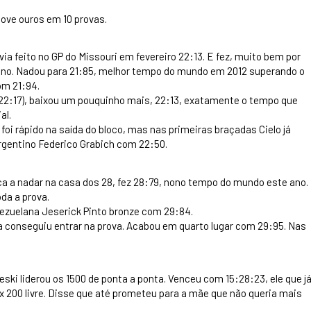
nove ouros em 10 provas.
via feito no GP do Missouri em fevereiro 22:13. E fez, muito bem por
e ano. Nadou para 21:85, melhor tempo do mundo em 2012 superando o
om 21:94.
(22:17), baixou um pouquinho mais, 22:13, exatamente o tempo que
al.
foi rápido na saída do bloco, mas nas primeiras braçadas Cielo já
rgentino Federico Grabich com 22:50.
nica a nadar na casa dos 28, fez 28:79, nono tempo do mundo este ano.
da a prova.
nezuelana Jeserick Pinto bronze com 29:84.
nca conseguiu entrar na prova. Acabou em quarto lugar com 29:95. Nas
eski liderou os 1500 de ponta a ponta. Venceu com 15:28:23, ele que j
x 200 livre. Disse que até prometeu para a mãe que não queria mais