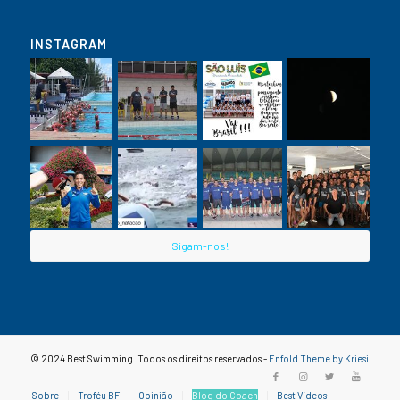
INSTAGRAM
Sigam-nos!
© 2024 Best Swimming. Todos os direitos reservados -
Enfold Theme by Kriesi
Sobre
Troféu BF
Opinião
Blog do Coach
Best Vídeos