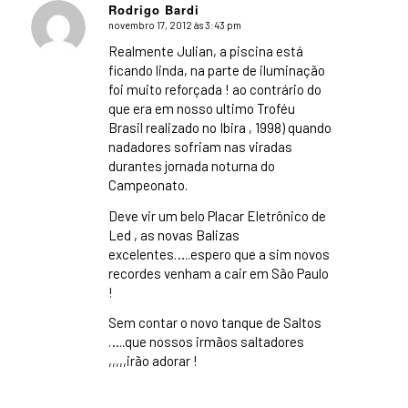
Rodrigo Bardi
novembro 17, 2012 às 3:43 pm
says:
Realmente Julian, a piscina está
ficando linda, na parte de iluminação
foi muito reforçada ! ao contrário do
que era em nosso ultimo Troféu
Brasil realizado no Ibira , 1998) quando
nadadores sofriam nas viradas
durantes jornada noturna do
Campeonato.
Deve vir um belo Placar Eletrônico de
Led , as novas Balizas
excelentes…..espero que a sim novos
recordes venham a cair em São Paulo
!
Sem contar o novo tanque de Saltos
…..que nossos irmãos saltadores
,,,,,irão adorar !