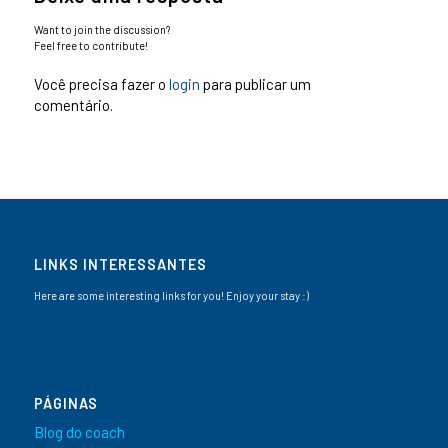
Want to join the discussion?
Feel free to contribute!
Você precisa fazer o
login
para publicar um
comentário.
LINKS INTERESSANTES
Here are some interesting links for you! Enjoy your stay :)
PÁGINAS
Blog do coach