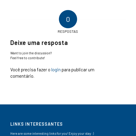
0
RESPOSTAS
Deixe uma resposta
Want to join the discussion?
Feel free to contribute!
Você precisa fazer o
login
para publicar um
comentário.
LINKS INTERESSANTES
Here are some interesting links for you! Enjoy your stay :)