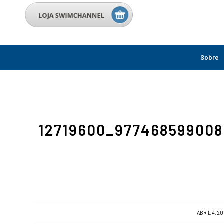
Sobre
12719600_97746859900
/
ABRIL 4, 20