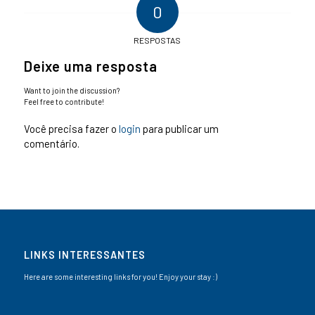
0
RESPOSTAS
Deixe uma resposta
Want to join the discussion?
Feel free to contribute!
Você precisa fazer o
login
para publicar um
comentário.
LINKS INTERESSANTES
Here are some interesting links for you! Enjoy your stay :)