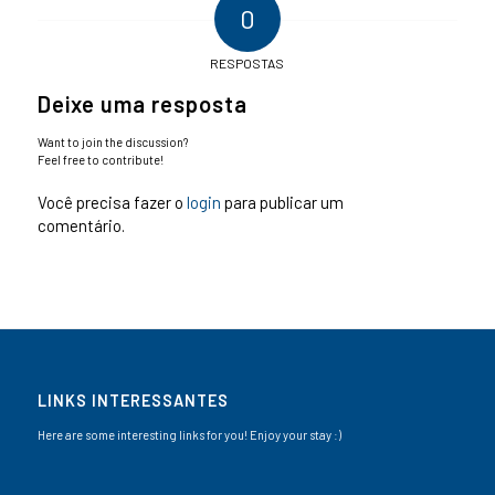
0
RESPOSTAS
Deixe uma resposta
Want to join the discussion?
Feel free to contribute!
Você precisa fazer o
login
para publicar um
comentário.
LINKS INTERESSANTES
Here are some interesting links for you! Enjoy your stay :)