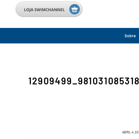
Sobre
12909499_98103108531
/
ABRIL 4, 20