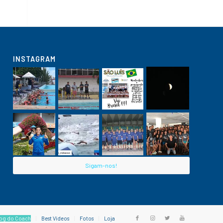
INSTAGRAM
Sigam-nos!
og do Coach
Best Vídeos
Fotos
Loja