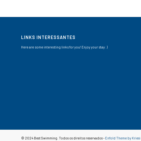
LINKS INTERESSANTES
Here are some interesting links for you! Enjoy your stay :)
© 2024 Best Swimming. Todos os direitos reservados -
Enfold Theme by Kriesi