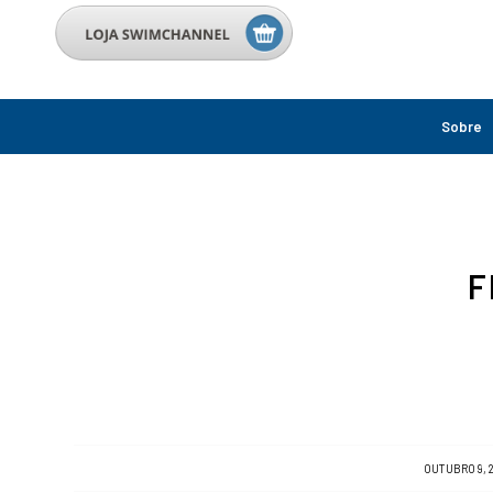
Sobre
F
/
OUTUBRO 9, 