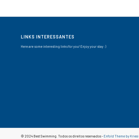
LINKS INTERESSANTES
Here are some interesting links for you! Enjoy your stay :)
© 2024 Best Swimming. Todos os direitos reservados -
Enfold Theme by Kriesi