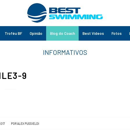
Troféu BF
Opinião
Blog do Coach
Best Vídeos
Fotos
ILE3-9
2017
POR
ALEX PUSSIELDI