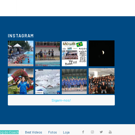
INSTAGRAM
Sigam-nos!
og do Coach
Best Vídeos
Fotos
Loja