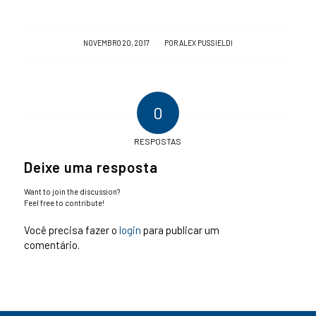
/
NOVEMBRO 20, 2017
POR
ALEX PUSSIELDI
0
RESPOSTAS
Deixe uma resposta
Want to join the discussion?
Feel free to contribute!
Você precisa fazer o
login
para publicar um
comentário.