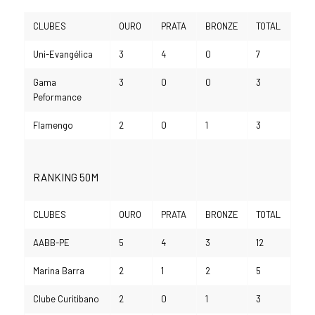
CLUBES
OURO
PRATA
BRONZE
TOTAL
Uni-Evangélica
3
4
0
7
Gama
3
0
0
3
Peformance
Flamengo
2
0
1
3
RANKING 50M
CLUBES
OURO
PRATA
BRONZE
TOTAL
AABB-PE
5
4
3
12
Marina Barra
2
1
2
5
Clube Curitibano
2
0
1
3