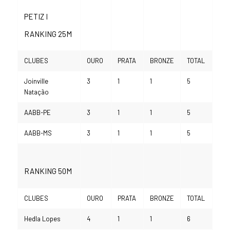
PETIZ I
RANKING 25M
CLUBES
OURO
PRATA
BRONZE
TOTAL
Joinville
3
1
1
5
Natação
AABB-PE
3
1
1
5
AABB-MS
3
1
1
5
RANKING 50M
CLUBES
OURO
PRATA
BRONZE
TOTAL
Hedla Lopes
4
1
1
6