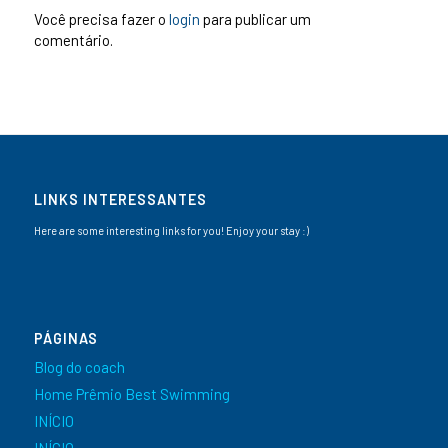
Você precisa fazer o
login
para publicar um
comentário.
LINKS INTERESSANTES
Here are some interesting links for you! Enjoy your stay :)
PÁGINAS
Blog do coach
Home Prêmio Best Swimming
INÍCIO
INÍCIO