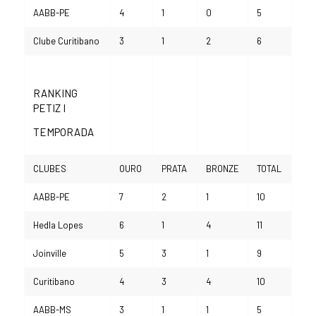
AABB-PE
4
1
0
5
Clube Curitibano
3
1
2
6
RANKING
PETIZ I
TEMPORADA
CLUBES
OURO
PRATA
BRONZE
TOTAL
AABB-PE
7
2
1
10
Hedla Lopes
6
1
4
11
Joinville
5
3
1
9
Curitibano
4
3
4
10
AABB-MS
3
1
1
5