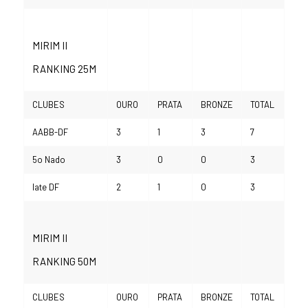
MIRIM II
RANKING 25M
CLUBES
OURO
PRATA
BRONZE
TOTAL
AABB-DF
3
1
3
7
5o Nado
3
0
0
3
Iate DF
2
1
0
3
MIRIM II
RANKING 50M
CLUBES
OURO
PRATA
BRONZE
TOTAL