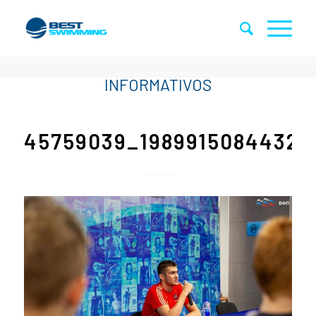
45759039_19899150844327