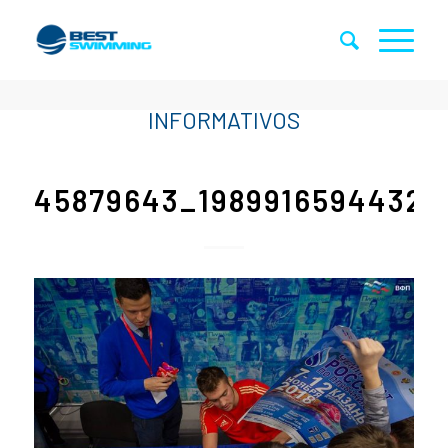
45879643_19899165944326