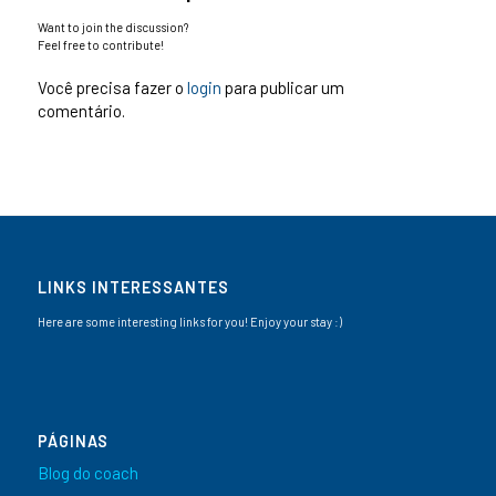
Want to join the discussion?
Feel free to contribute!
Você precisa fazer o
login
para publicar um
comentário.
LINKS INTERESSANTES
Here are some interesting links for you! Enjoy your stay :)
PÁGINAS
Blog do coach