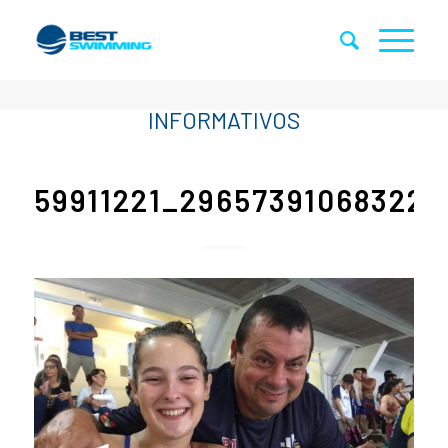
59911221_296573910683226