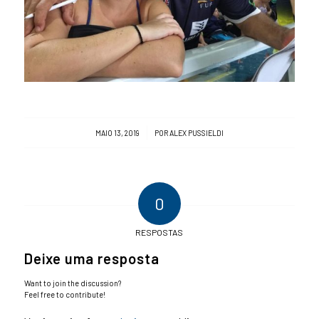
/
MAIO 13, 2019
POR
ALEX PUSSIELDI
0
RESPOSTAS
Deixe uma resposta
Want to join the discussion?
Feel free to contribute!