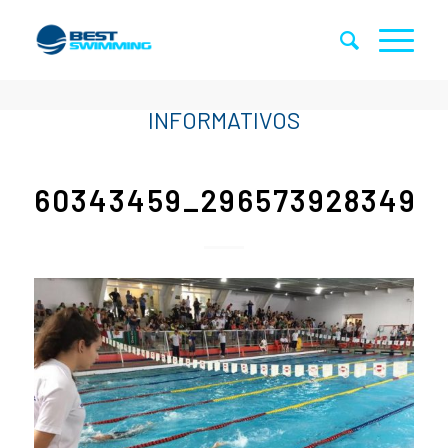
60343459_29657392834989