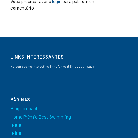
Você precisa fazer o
login
para publicar um
comentário.
LINKS INTERESSANTES
Here are some interesting links for you! Enjoy your stay :)
PÁGINAS
Blog do coach
Home Prêmio Best Swimming
INÍCIO
INÍCIO