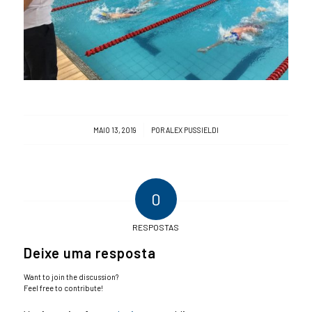
/
MAIO 13, 2019
POR
ALEX PUSSIELDI
0
RESPOSTAS
Deixe uma resposta
Want to join the discussion?
Feel free to contribute!