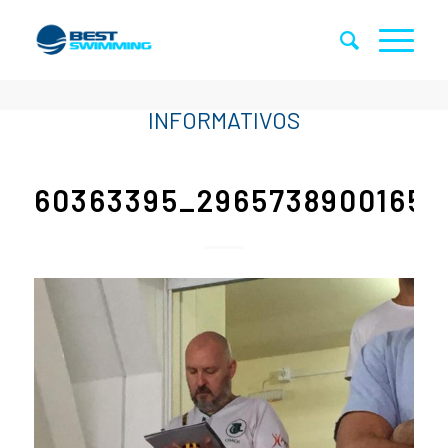
60363395_29657389001656