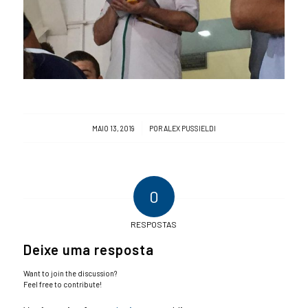
/
MAIO 13, 2019
POR
ALEX PUSSIELDI
0
RESPOSTAS
Deixe uma resposta
Want to join the discussion?
Feel free to contribute!