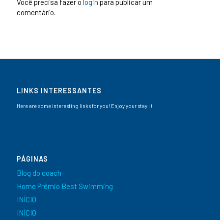
Você precisa fazer o
login
para publicar um
comentário.
LINKS INTERESSANTES
Here are some interesting links for you! Enjoy your stay :)
PÁGINAS
Blog do coach
Home Prêmio Best Swimming
INÍCIO
INÍCIO