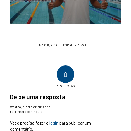
/
MAIO 16, 2019
POR
ALEX PUSSIELDI
0
RESPOSTAS
Deixe uma resposta
Want to join the discussion?
Feel free to contribute!
Você precisa fazer o
login
para publicar um
comentário.