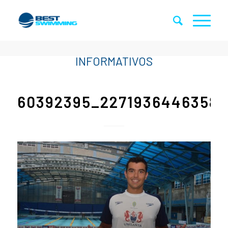
60392395_22719364463580