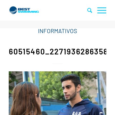
60515460_22719362863580