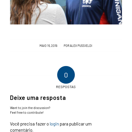
/
MAIO 16, 2019
POR
ALEX PUSSIELDI
0
RESPOSTAS
Deixe uma resposta
Want to join the discussion?
Feel free to contribute!
Você precisa fazer o
login
para publicar um
comentário.