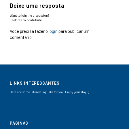
Deixe uma resposta
Want to join the discussion?
Feel free to contribute!
Você precisa fazer o
login
para publicar um
comentário.
LINKS INTERESSANTES
Here are some interesting links for you! Enjoy your stay :)
PÁGINAS