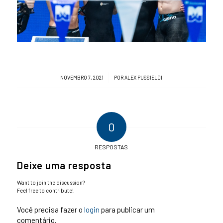
/
NOVEMBRO 7, 2021
POR
ALEX PUSSIELDI
0
RESPOSTAS
Deixe uma resposta
Want to join the discussion?
Feel free to contribute!
Você precisa fazer o
login
para publicar um
comentário.