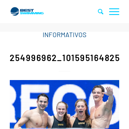
254996962_1015951648254