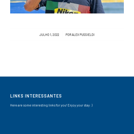
/
JULHO 1, 2022
POR
ALEX PUSSIELDI
LINKS INTERESSANTES
Here are some interesting links for you! Enjoy your stay :)