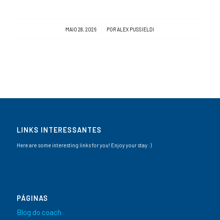
/
MAIO 28, 2026
POR
ALEX PUSSIELDI
LINKS INTERESSANTES
Here are some interesting links for you! Enjoy your stay :)
PÁGINAS
Blog do coach