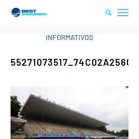
55271073517_74C02A2560_