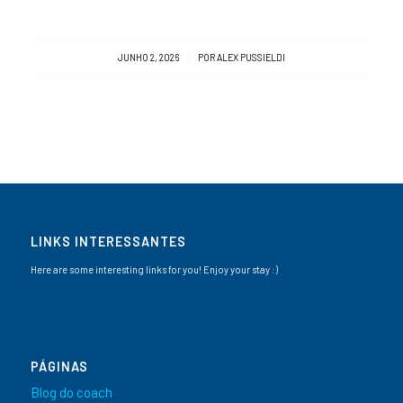
/
JUNHO 2, 2026
POR
ALEX PUSSIELDI
LINKS INTERESSANTES
Here are some interesting links for you! Enjoy your stay :)
PÁGINAS
Blog do coach