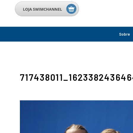
Sobre
717438011_16233824364