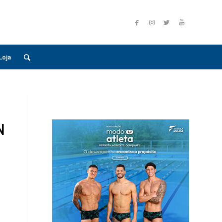
Loja
N