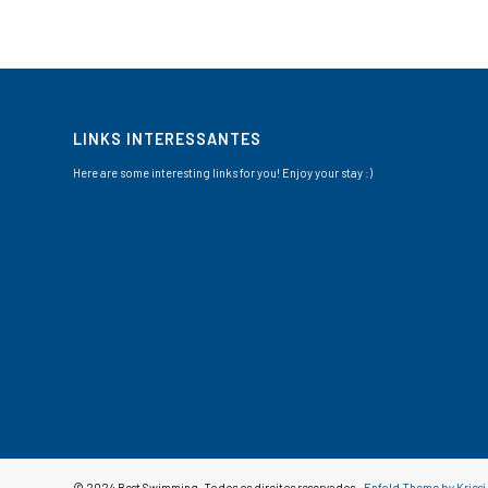
LINKS INTERESSANTES
Here are some interesting links for you! Enjoy your stay :)
© 2024 Best Swimming. Todos os direitos reservados -
Enfold Theme by Kriesi