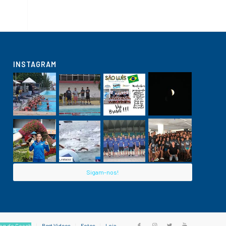
INSTAGRAM
Sigam-nos!
og do Coach
Best Vídeos
Fotos
Loja