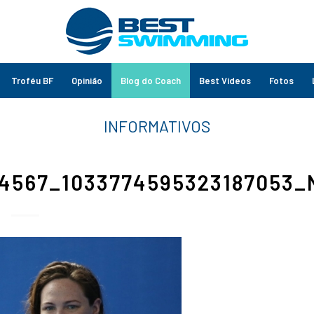
Troféu BF
Opinião
Blog do Coach
Best Vídeos
Fotos
64567_1033774595323187053_