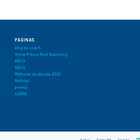
PÁGINAS
Blog do coach
Home Prêmio Best Swimming
INÍCIO
INÍCIO
Melhores da década 2020
Notícias
premio
SOBRE
Sobre
Troféu BF
Opinião
Bl