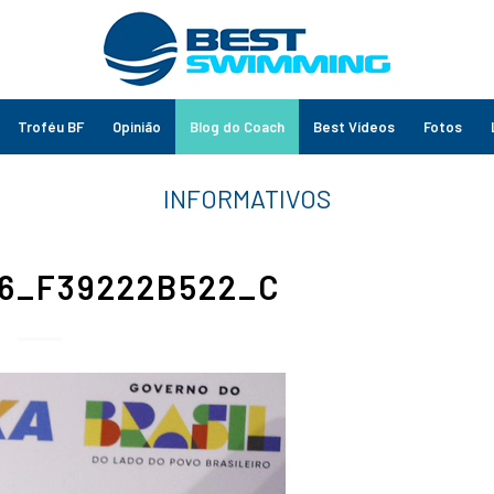
Troféu BF
Opinião
Blog do Coach
Best Vídeos
Fotos
6_F39222B522_C