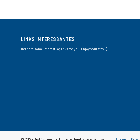
LINKS INTERESSANTES
Here are some interesting links for you! Enjoy your stay :)
© 2024 Best Swimming. Todos os direitos reservados -
Enfold Theme by Kriesi