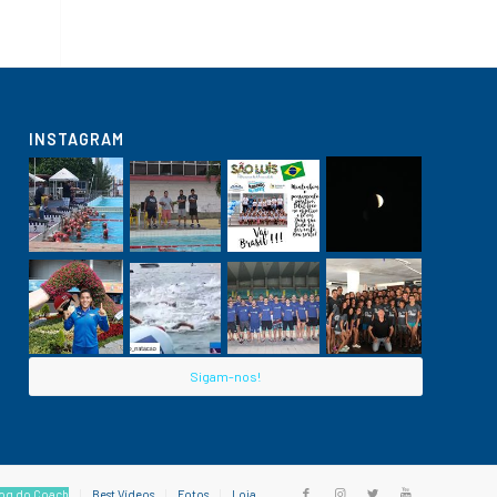
INSTAGRAM
Sigam-nos!
og do Coach
Best Vídeos
Fotos
Loja