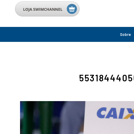
Sobre
5531844405