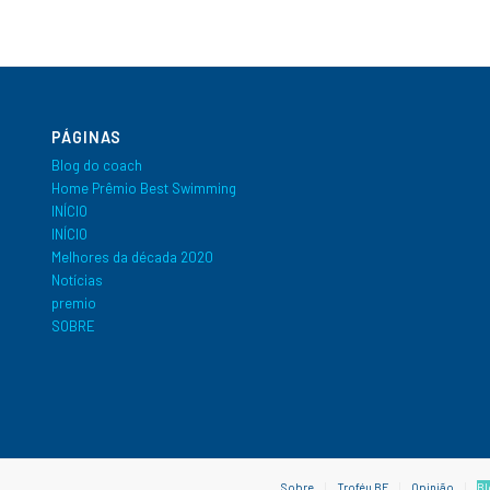
PÁGINAS
Blog do coach
Home Prêmio Best Swimming
INÍCIO
INÍCIO
Melhores da década 2020
Notícias
premio
SOBRE
Sobre
Troféu BF
Opinião
Bl