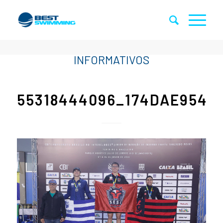
55318444096_174DAE9542