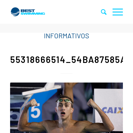
55318666514_54BA87585A_