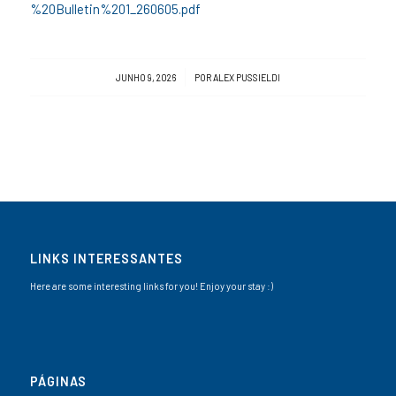
%20Bulletin%201_260605.pdf
/
JUNHO 9, 2026
POR
ALEX PUSSIELDI
LINKS INTERESSANTES
Here are some interesting links for you! Enjoy your stay :)
PÁGINAS