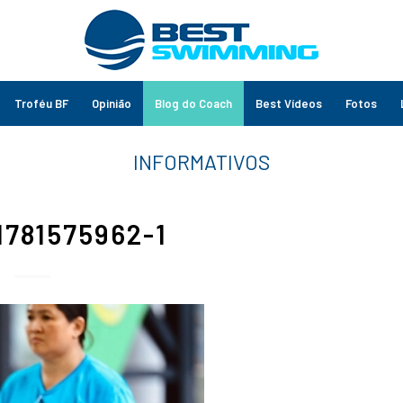
Troféu BF
Opinião
Blog do Coach
Best Vídeos
Fotos
1781575962-1