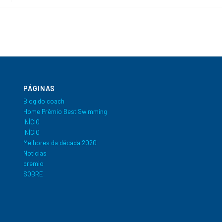
PÁGINAS
Blog do coach
Home Prêmio Best Swimming
INÍCIO
INÍCIO
Melhores da década 2020
Notícias
premio
SOBRE