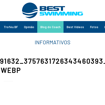
Troféu BF
Opinião
Blog do Coach
Best Vídeos
Fotos
191632_3757631726343460393
.WEBP