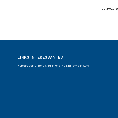
/
JUNHO 20, 2
LINKS INTERESSANTES
Here are some interesting links for you! Enjoy your stay :)