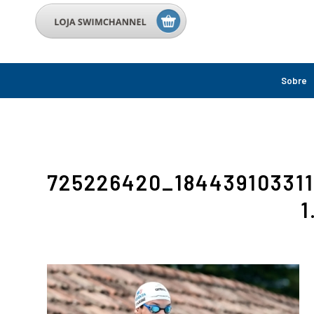
Sobre
725226420_18443910331
1