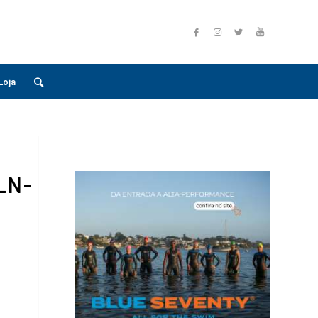
Loja
_N-