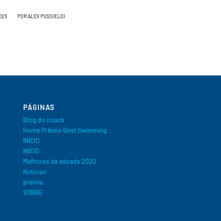
026
POR
ALEX PUSSIELDI
PÁGINAS
Blog do coach
Home Prêmio Best Swimming
INÍCIO
INÍCIO
Melhores da década 2020
Notícias
premio
SOBRE