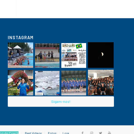
INSTAGRAM
Sigam-nos!
og do Coach
Best Vídeos
Fotos
Loja