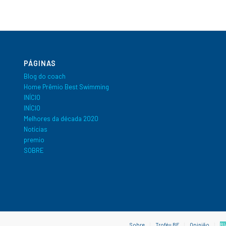
PÁGINAS
Blog do coach
Home Prêmio Best Swimming
INÍCIO
INÍCIO
Melhores da década 2020
Notícias
premio
SOBRE
Sobre
Troféu BF
Opinião
Bl