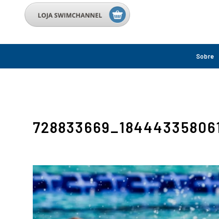
Sobre
728833669_18444335806