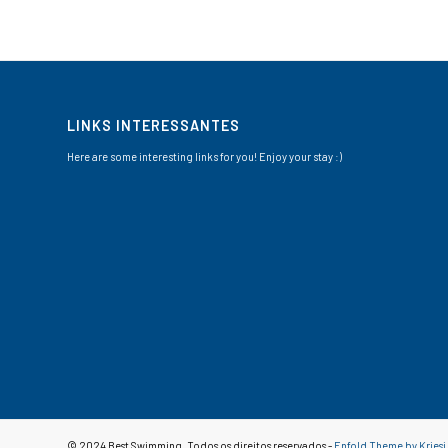
LINKS INTERESSANTES
Here are some interesting links for you! Enjoy your stay :)
© 2024 Best Swimming. Todos os direitos reservados -
Enfold Theme by Kriesi