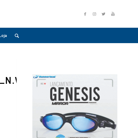
Loja
7_N.WEBP