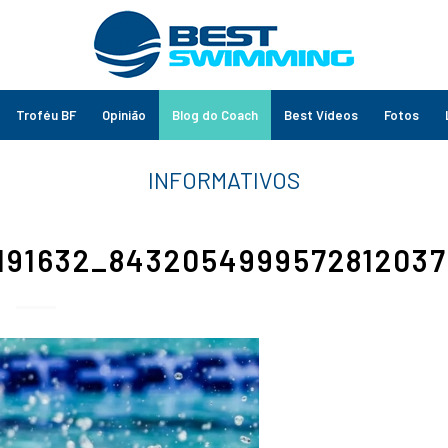
Troféu BF
Opinião
Blog do Coach
Best Vídeos
Fotos
191632_843205499957281203