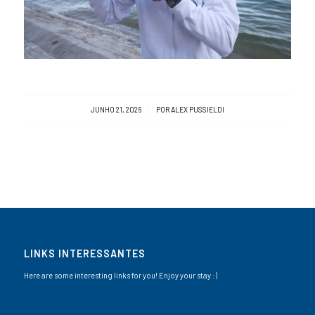
/
JUNHO 21, 2026
POR
ALEX PUSSIELDI
LINKS INTERESSANTES
Here are some interesting links for you! Enjoy your stay :)