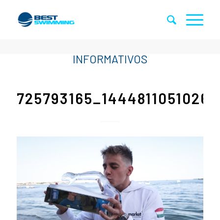
725793165_14448110510261