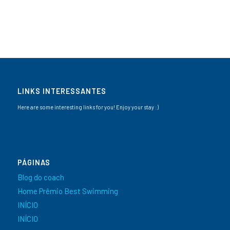
LINKS INTERESSANTES
Here are some interesting links for you! Enjoy your stay :)
PÁGINAS
Blog do coach
Home Prêmio Best Swimming
INÍCIO
INÍCIO